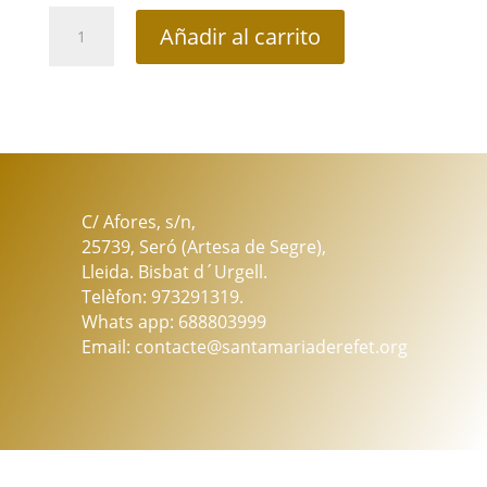
Vela
Añadir al carrito
de
cera
de
soja
aromática
nardo
frasco
cristal
C/ Afores, s/n,
color
25739, Seró (Artesa de Segre),
salmón
Lleida. Bisbat d´Urgell.
cantidad
Telèfon: 973291319.
Whats app: 688803999
Email: contacte@santamariaderefet.org