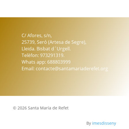
Montserrat
cantidad
C/ Afores, s/n,
25739, Seró (Artesa de Segre),
Lleida. Bisbat d´Urgell.
Telèfon: 973291319.
Whats app: 688803999
Email: contacte@santamariaderefet.org
© 2026 Santa María de Refet
By
imesdisseny