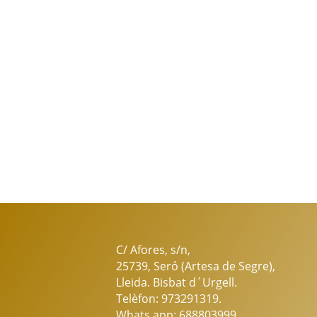
C/ Afores, s/n,
25739, Seró (Artesa de Segre),
Lleida. Bisbat d´Urgell.
Telèfon: 973291319.
Whats app: 688803999