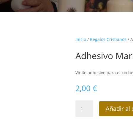
Inicio
/
Regalos Cristianos
/ A
Adhesivo Marí
Vinilo adhesivo para el coche
2,00
€
Adhesivo
Añadir al 
María
con
rosario
cantidad