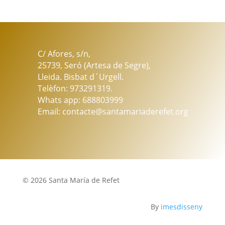
cantidad
C/ Afores, s/n,
25739, Seró (Artesa de Segre),
Lleida. Bisbat d´Urgell.
Telèfon: 973291319.
Whats app: 688803999
Email: contacte@santamariaderefet.org
© 2026 Santa María de Refet
By
imesdisseny