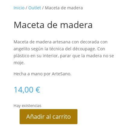
Inicio
/
Outlet
/ Maceta de madera
Maceta de madera
Maceta de madera artesana con decorada con
angelito según la técnica del découpage. Con
plástico en su interior, parar que la madera no se
moje.
Hecha a mano por ArteSano.
14,00
€
Hay existencias
Añadir al carrito
Maceta
de
madera