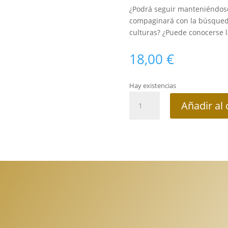
¿Podrá seguir manteniéndose
compaginará con la búsqueda 
culturas? ¿Puede conocerse la
18,00
€
Hay existencias
Fe,
Añadir al 
verdad
y
tolerancia
cantidad