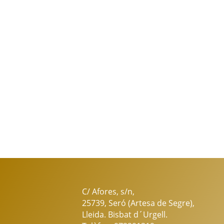
C/ Afores, s/n,
25739, Seró (Artesa de Segre),
Lleida. Bisbat d´Urgell.