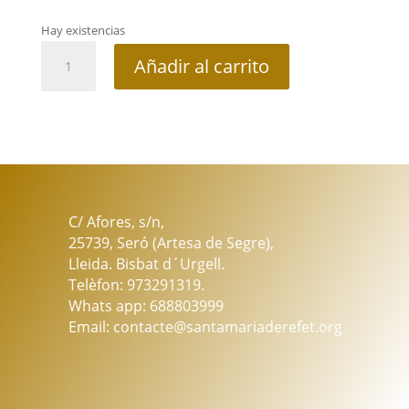
Hay existencias
Jabón
Añadir al carrito
artesano
de
glicerina
vegetal
batida
-
coco
cantidad
C/ Afores, s/n,
25739, Seró (Artesa de Segre),
Lleida. Bisbat d´Urgell.
Telèfon: 973291319.
Whats app: 688803999
Email: contacte@santamariaderefet.org