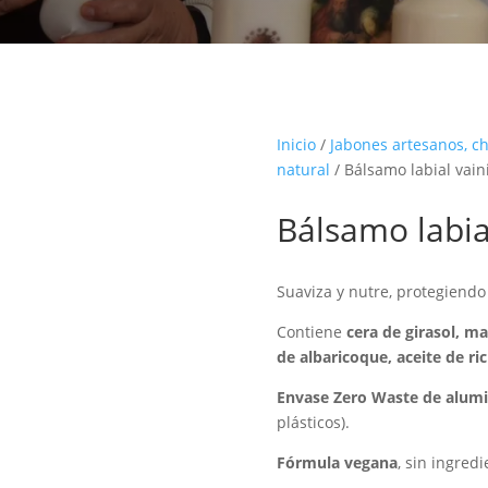
Inicio
/
Jabones artesanos, c
natural
/ Bálsamo labial vaini
Bálsamo labial
Suaviza y nutre, protegiendo l
Contiene
cera de girasol, m
de albaricoque, aceite de ric
Envase Zero Waste de alumi
plásticos).
Fórmula vegana
, sin ingred