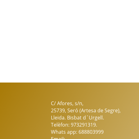
C/ Afores, s/n,
25739, Seró (Artesa de Segre),
Lleida. Bisbat d´Urgell.
Telèfon: 973291319.
Whats app: 688803999
Email: