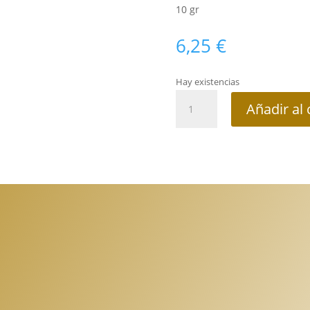
10 gr
6,25
€
Hay existencias
Bálsamo
Añadir al 
labial
vainilla
cantidad