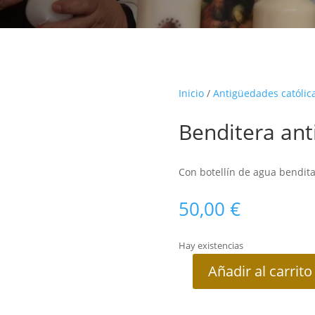
Inicio
/
Antigüedades católic
Benditera ant
Con botellín de agua bendita
50,00
€
Hay existencias
Añadir al carrito
Benditera
antigua
cantidad