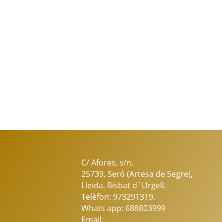
C/ Afores, s/n,
25739, Seró (Artesa de Segre),
Lleida. Bisbat d´Urgell.
Telèfon: 973291319.
Whats app: 688803999
Email: