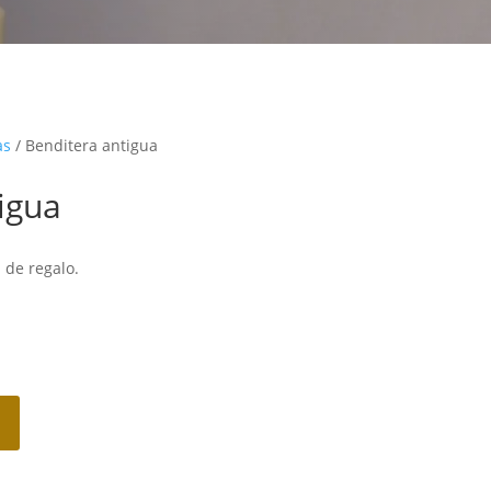
as
/ Benditera antigua
igua
 de regalo.