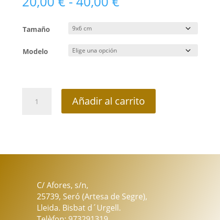
Rango
20,00
€
-
40,00
€
de
precios:
Tamaño
desde
20,00 €
Modelo
hasta
40,00 €
Velas
Añadir al carrito
Corona
de
Adviento
cantidad
C/ Afores, s/n,
25739, Seró (Artesa de Segre),
Lleida. Bisbat d´Urgell.
Telèfon: 973291319.