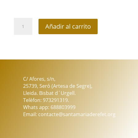
6,00 €
hasta
12,00 €
Vela
Añadir al carrito
Navidad
Acebo
cantidad
C/ Afores, s/n,
25739, Seró (Artesa de Segre),
Lleida. Bisbat d´Urgell.
Telèfon: 973291319.
Whats app: 688803999
Email: contacte@santamariaderefet.org