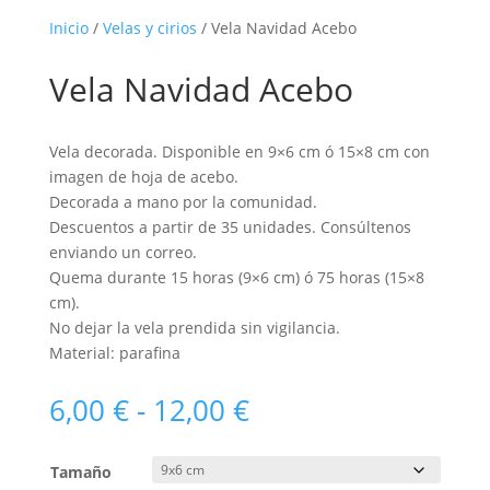
Inicio
/
Velas y cirios
/ Vela Navidad Acebo
Vela Navidad Acebo
Vela decorada. Disponible en 9×6 cm ó 15×8 cm con
imagen de hoja de acebo.
Decorada a mano por la comunidad.
Descuentos a partir de 35 unidades. Consúltenos
enviando un correo.
Quema durante 15 horas (9×6 cm) ó 75 horas (15×8
cm).
No dejar la vela prendida sin vigilancia.
Material: parafina
Rango
6,00
€
-
12,00
€
de
precios:
Tamaño
desde